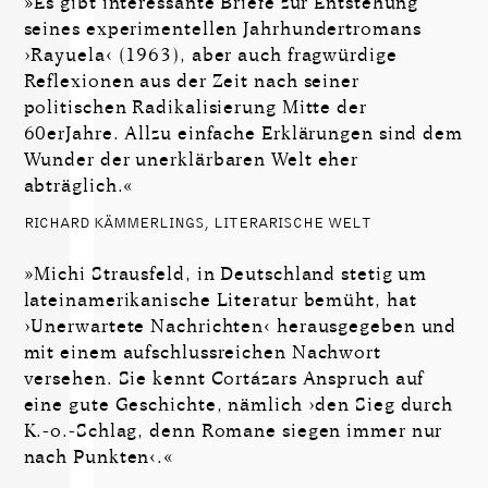
»Es gibt interessante Briefe zur Entstehung
seines experimentellen Jahrhundertromans
›Rayuela‹ (1963), aber auch fragwürdige
Reflexionen aus der Zeit nach seiner
politischen Radikalisierung Mitte der
60erJahre. Allzu einfache Erklärungen sind dem
Wunder der unerklärbaren Welt eher
abträglich.«
RICHARD KÄMMERLINGS, LITERARISCHE WELT
»Michi Strausfeld, in Deutschland stetig um
lateinamerikanische Literatur bemüht, hat
›Unerwartete Nachrichten‹ herausgegeben und
mit einem aufschlussreichen Nachwort
versehen. Sie kennt Cortázars Anspruch auf
eine gute Geschichte, nämlich ›den Sieg durch
K.-o.-Schlag, denn Romane siegen immer nur
nach Punkten‹.«