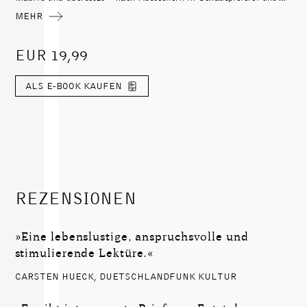
Zeitungsredaktion – spanischsprachige Literatur, unter anderem
MEHR
von César Aira, Roberto Bolaño, Alan Pauls und Selva Almada.
Ausgezeichnet wurde er für seine Arbeit mit dem Jane-Scatcherd-
Preis 2010, dem Europäischen Übersetzerpreis Offenburg 2014
EUR 19,99
und dem Zuger Anerkennungspreis 2019.
ALS E-BOOK KAUFEN
REZENSIONEN
»Eine lebenslustige, anspruchsvolle und
stimulierende Lektüre.«
CARSTEN HUECK, DUETSCHLANDFUNK KULTUR