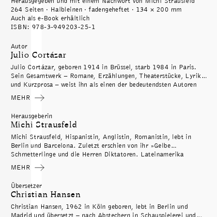
Herausgegeben und mit einem Nachwort von Michi Strausfeld
264 Seiten · Halbleinen · fadengeheftet · 134 × 200 mm
Auch als e-Book erhältlich
ISBN: 978-3-949203-25-1
Autor
Julio Cortázar
Julio Cortázar, geboren 1914 in Brüssel, starb 1984 in Paris.
Sein Gesamtwerk – Romane, Erzählungen, Theaterstücke, Lyrik
und Kurzprosa – weist ihn als einen der bedeutendsten Autoren
des 20. Jahrhunderts aus.
MEHR
Herausgeberin
Michi Strausfeld
Michi Strausfeld, Hispanistin, Anglistin, Romanistin, lebt in
Berlin und Barcelona. Zuletzt erschien von ihr ­»Gelbe
Schmetterlinge und die Herren Diktatoren. Lateinamerika
erzählt seine Geschichte« (2019) und »Gaumenfreuden« bei
MEHR
Wagenbach (2023). Für Berenberg hat sie den Band
»Unerwartete Nachrichten« von Julio Cortázar herausgegeben
Übersetzer
(2022). Zuletzt erschien »Die Kaiserin von Galapagos. Deutsche
Christian Hansen
Abenteuer in Lateinamerika« (2025).
Christian Hansen, 1962 in Köln geboren, lebt in Berlin und
Madrid und übersetzt – nach Abstechern in Schauspielerei und