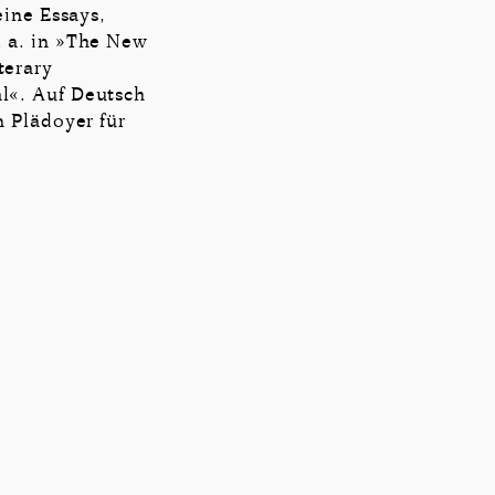
eine Essays,
. a. in »The New
terary
l«. Auf Deutsch
n Plädoyer für