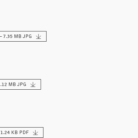
– 7.35 MB
JPG
.12 MB
JPG
1.24 KB
PDF