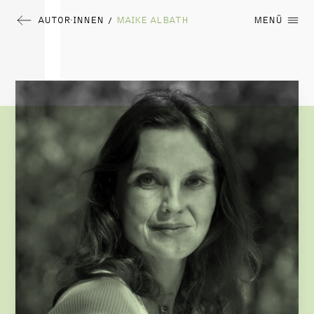
AUTOR∙INNEN
MAIKE ALBATH
MENÜ
/