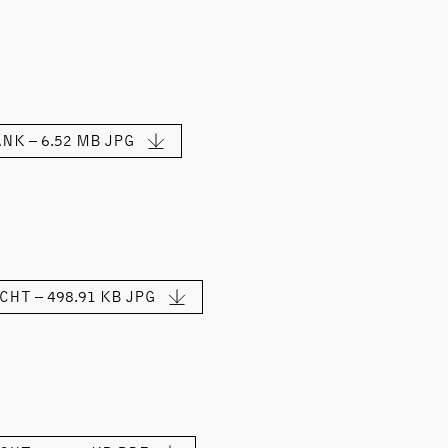
NK – 6.52 MB
JPG
HT – 498.91 KB
JPG