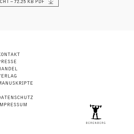
HT – 72.25 KB
PDF
KONTAKT
PRESSE
HANDEL
VERLAG
MANUSKRIPTE
DATENSCHUTZ
IMPRESSUM