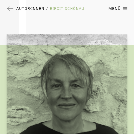
AUTOR∙INNEN
BIRGIT SCHÖNAU
MENÜ
/